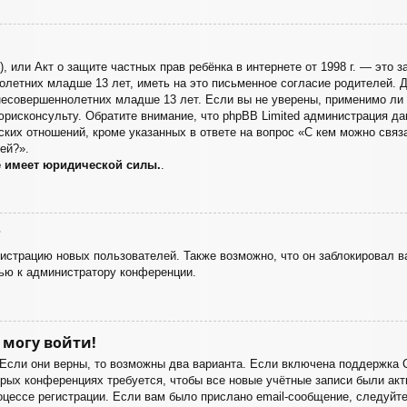
998), или Акт о защите частных прав ребёнка в интернете от 1998 г. — эт
летних младше 13 лет, иметь на это письменное согласие родителей. Д
есовершеннолетних младше 13 лет. Если вы не уверены, применимо ли э
юрисконсульту. Обратите внимание, что phpBB Limited администрация д
ких отношений, кроме указанных в ответе на вопрос «С кем можно связа
ей?».
е имеет юридической силы.
.
?
страцию новых пользователей. Также возможно, что он заблокировал ва
ью к администратору конференции.
 могу войти!
 Если они верны, то возможны два варианта. Если включена поддержка 
орых конференциях требуется, чтобы все новые учётные записи были а
оцессе регистрации. Если вам было прислано email-сообщение, следуйт