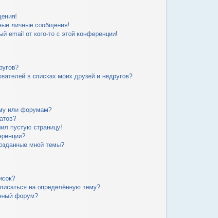
щения!
ные личные сообщения!
й email от кого-то с этой конференции!
ругов?
вателей в списках моих друзей и недругов?
уму или форумам?
атов?
чил пустую страницу!
еренции?
созданные мной темы?
исок?
дписаться на определённую тему?
ённый форум?