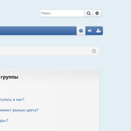
Поиск
Расширенный 
С
FA
хо
ег
Q
д
ис
тр
ац
ия
 группы
тупить в них?
 имеют разные цвета?
нда»?