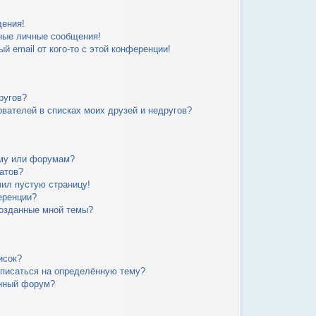
щения!
ные личные сообщения!
й email от кого-то с этой конференции!
ругов?
вателей в списках моих друзей и недругов?
уму или форумам?
атов?
чил пустую страницу!
еренции?
созданные мной темы?
исок?
дписаться на определённую тему?
ённый форум?