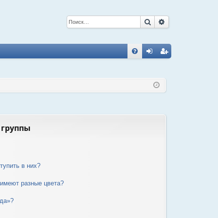
Поиск
Расширенный 
С
FA
хо
ег
Q
д
ис
тр
ац
ия
 группы
тупить в них?
 имеют разные цвета?
нда»?