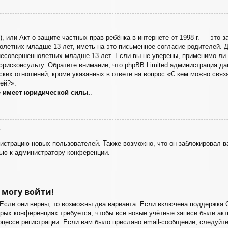
998), или Акт о защите частных прав ребёнка в интернете от 1998 г. — эт
летних младше 13 лет, иметь на это письменное согласие родителей. Д
есовершеннолетних младше 13 лет. Если вы не уверены, применимо ли э
юрисконсульту. Обратите внимание, что phpBB Limited администрация д
ких отношений, кроме указанных в ответе на вопрос «С кем можно связа
ей?».
е имеет юридической силы.
.
?
страцию новых пользователей. Также возможно, что он заблокировал ва
ью к администратору конференции.
 могу войти!
 Если они верны, то возможны два варианта. Если включена поддержка 
орых конференциях требуется, чтобы все новые учётные записи были а
оцессе регистрации. Если вам было прислано email-сообщение, следуйт