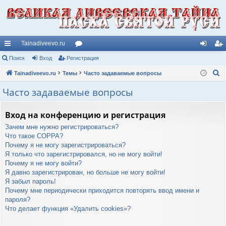
Tainadiveevo.ru
с
Поиск
Вход
Регистрация
ор
хо
ег
П
ы
Tainadiveevo.ru
Темы
ум
Часто задаваемые вопросы
д
ис
о
лк
ы
тр
Часто задаваемые вопросы
и
и
ац
с
Вход на конференцию и регистрация
к
ия
Зачем мне нужно регистрироваться?
Что такое COPPA?
Почему я не могу зарегистрироваться?
Я только что зарегистрировался, но не могу войти!
Почему я не могу войти?
Я давно зарегистрирован, но больше не могу войти!
Я забыл пароль!
Почему мне периодически приходится повторять ввод имени и
пароля?
Что делает функция «Удалить cookies»?