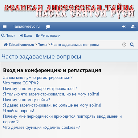
Tainadiveevo.ru
с
Поиск
Вход
Регистрация
ор
хо
ег
П
ы
Tainadiveevo.ru
Темы
ум
Часто задаваемые вопросы
д
ис
о
лк
ы
тр
Часто задаваемые вопросы
и
и
ац
с
Вход на конференцию и регистрация
к
ия
Зачем мне нужно регистрироваться?
Что такое COPPA?
Почему я не могу зарегистрироваться?
Я только что зарегистрировался, но не могу войти!
Почему я не могу войти?
Я давно зарегистрирован, но больше не могу войти!
Я забыл пароль!
Почему мне периодически приходится повторять ввод имени и
пароля?
Что делает функция «Удалить cookies»?