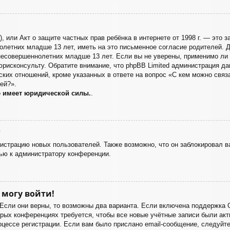
998), или Акт о защите частных прав ребёнка в интернете от 1998 г. — эт
летних младше 13 лет, иметь на это письменное согласие родителей. Д
есовершеннолетних младше 13 лет. Если вы не уверены, применимо ли э
юрисконсульту. Обратите внимание, что phpBB Limited администрация д
ких отношений, кроме указанных в ответе на вопрос «С кем можно связа
ей?».
е имеет юридической силы.
.
?
страцию новых пользователей. Также возможно, что он заблокировал ва
ью к администратору конференции.
 могу войти!
 Если они верны, то возможны два варианта. Если включена поддержка 
орых конференциях требуется, чтобы все новые учётные записи были а
оцессе регистрации. Если вам было прислано email-сообщение, следуйт