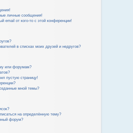
щения!
ные личные сообщения!
й email от кого-то с этой конференции!
ругов?
вателей в списках моих друзей и недругов?
уму или форумам?
атов?
чил пустую страницу!
еренции?
созданные мной темы?
исок?
дписаться на определённую тему?
ённый форум?