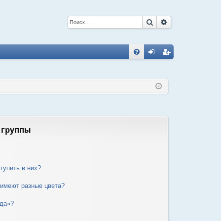
Поиск
Расширенный 
С
FA
хо
ег
Q
д
ис
тр
ац
ия
 группы
тупить в них?
 имеют разные цвета?
нда»?