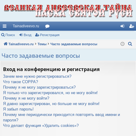
Tainadiveevo.ru
с
Поиск
Вход
Регистрация
ор
хо
ег
П
ы
Tainadiveevo.ru
Темы
ум
Часто задаваемые вопросы
д
ис
о
лк
ы
тр
Часто задаваемые вопросы
и
и
ац
с
Вход на конференцию и регистрация
к
ия
Зачем мне нужно регистрироваться?
Что такое COPPA?
Почему я не могу зарегистрироваться?
Я только что зарегистрировался, но не могу войти!
Почему я не могу войти?
Я давно зарегистрирован, но больше не могу войти!
Я забыл пароль!
Почему мне периодически приходится повторять ввод имени и
пароля?
Что делает функция «Удалить cookies»?