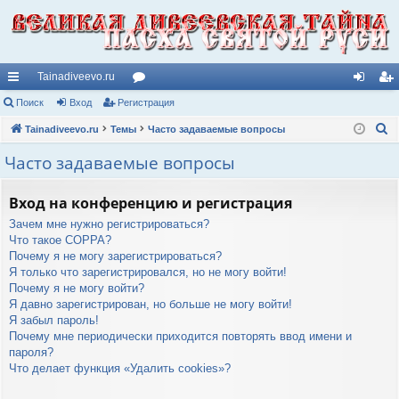
Tainadiveevo.ru
с
Поиск
Вход
Регистрация
ор
хо
ег
П
ы
Tainadiveevo.ru
Темы
ум
Часто задаваемые вопросы
д
ис
о
лк
ы
тр
Часто задаваемые вопросы
и
и
ац
с
Вход на конференцию и регистрация
к
ия
Зачем мне нужно регистрироваться?
Что такое COPPA?
Почему я не могу зарегистрироваться?
Я только что зарегистрировался, но не могу войти!
Почему я не могу войти?
Я давно зарегистрирован, но больше не могу войти!
Я забыл пароль!
Почему мне периодически приходится повторять ввод имени и
пароля?
Что делает функция «Удалить cookies»?