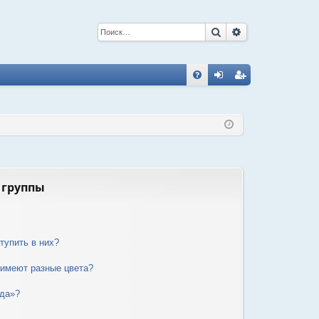
Поиск
Расширенный 
С
FA
хо
ег
Q
д
ис
тр
ац
ия
 группы
тупить в них?
 имеют разные цвета?
нда»?