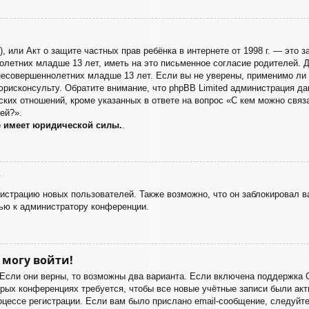
998), или Акт о защите частных прав ребёнка в интернете от 1998 г. — эт
летних младше 13 лет, иметь на это письменное согласие родителей. Д
есовершеннолетних младше 13 лет. Если вы не уверены, применимо ли э
юрисконсульту. Обратите внимание, что phpBB Limited администрация д
ких отношений, кроме указанных в ответе на вопрос «С кем можно связа
ей?».
е имеет юридической силы.
.
?
страцию новых пользователей. Также возможно, что он заблокировал ва
ью к администратору конференции.
 могу войти!
 Если они верны, то возможны два варианта. Если включена поддержка 
орых конференциях требуется, чтобы все новые учётные записи были а
оцессе регистрации. Если вам было прислано email-сообщение, следуйт