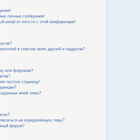
щения!
ные личные сообщения!
й email от кого-то с этой конференции!
ругов?
вателей в списках моих друзей и недругов?
уму или форумам?
атов?
чил пустую страницу!
еренции?
созданные мной темы?
исок?
дписаться на определённую тему?
ённый форум?