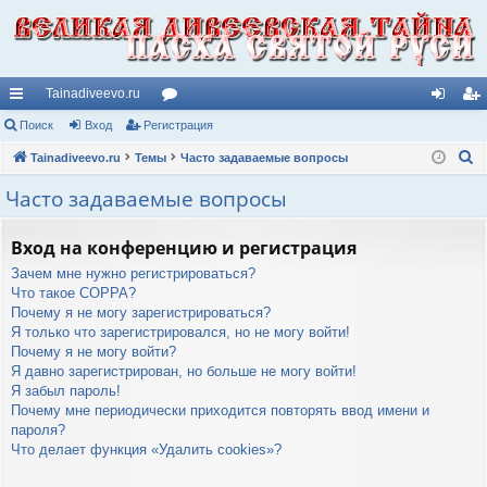
Tainadiveevo.ru
с
Поиск
Вход
Регистрация
ор
хо
ег
П
ы
Tainadiveevo.ru
Темы
ум
Часто задаваемые вопросы
д
ис
о
лк
ы
тр
Часто задаваемые вопросы
и
и
ац
с
Вход на конференцию и регистрация
к
ия
Зачем мне нужно регистрироваться?
Что такое COPPA?
Почему я не могу зарегистрироваться?
Я только что зарегистрировался, но не могу войти!
Почему я не могу войти?
Я давно зарегистрирован, но больше не могу войти!
Я забыл пароль!
Почему мне периодически приходится повторять ввод имени и
пароля?
Что делает функция «Удалить cookies»?