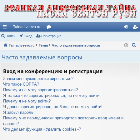
Tainadiveevo.ru
с
Поиск
Вход
Регистрация
ор
хо
ег
П
ы
Tainadiveevo.ru
Темы
ум
Часто задаваемые вопросы
д
ис
о
лк
ы
тр
Часто задаваемые вопросы
и
и
ац
с
Вход на конференцию и регистрация
к
ия
Зачем мне нужно регистрироваться?
Что такое COPPA?
Почему я не могу зарегистрироваться?
Я только что зарегистрировался, но не могу войти!
Почему я не могу войти?
Я давно зарегистрирован, но больше не могу войти!
Я забыл пароль!
Почему мне периодически приходится повторять ввод имени и
пароля?
Что делает функция «Удалить cookies»?