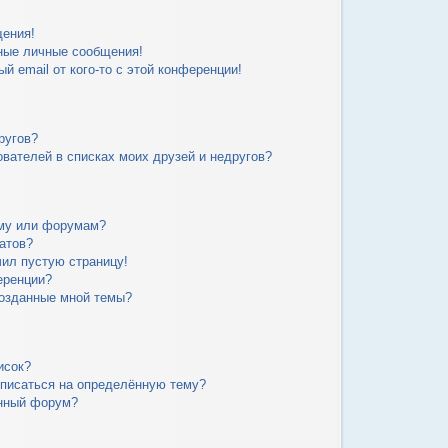
щения!
ные личные сообщения!
й email от кого-то с этой конференции!
ругов?
вателей в списках моих друзей и недругов?
уму или форумам?
атов?
чил пустую страницу!
еренции?
созданные мной темы?
исок?
дписаться на определённую тему?
ённый форум?