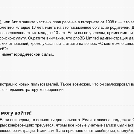
998), или Акт о защите частных прав ребёнка в интернете от 1998 г. — эт
летних младше 13 лет, иметь на это письменное согласие родителей. Д
есовершеннолетних младше 13 лет. Если вы не уверены, применимо ли э
юрисконсульту. Обратите внимание, что phpBB Limited администрация д
ких отношений, кроме указанных в ответе на вопрос «С кем можно связа
ей?».
е имеет юридической силы.
.
?
страцию новых пользователей. Также возможно, что он заблокировал ва
ью к администратору конференции.
 могу войти!
 Если они верны, то возможны два варианта. Если включена поддержка 
орых конференциях требуется, чтобы все новые учётные записи были а
оцессе регистрации. Если вам было прислано email-сообщение, следуйт