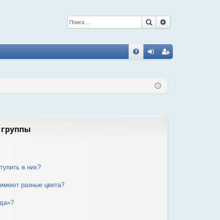
Поиск
Расширенный 
С
FA
хо
ег
Q
д
ис
тр
ац
ия
 группы
тупить в них?
 имеют разные цвета?
нда»?