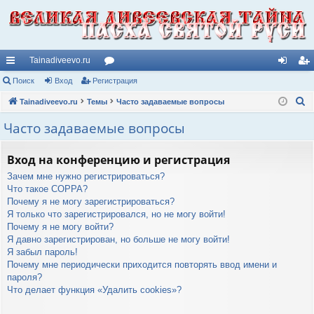
Tainadiveevo.ru
с
Поиск
Вход
Регистрация
ор
хо
ег
П
ы
Tainadiveevo.ru
Темы
ум
Часто задаваемые вопросы
д
ис
о
лк
ы
тр
Часто задаваемые вопросы
и
и
ац
с
Вход на конференцию и регистрация
к
ия
Зачем мне нужно регистрироваться?
Что такое COPPA?
Почему я не могу зарегистрироваться?
Я только что зарегистрировался, но не могу войти!
Почему я не могу войти?
Я давно зарегистрирован, но больше не могу войти!
Я забыл пароль!
Почему мне периодически приходится повторять ввод имени и
пароля?
Что делает функция «Удалить cookies»?