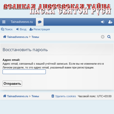
Tainadiveevo.ru
с
Поиск
Вход
Регистрация
ор
хо
ег
П
ы
Tainadiveevo.ru
Темы
ум
д
ис
о
лк
ы
тр
и
Восстановить пароль
и
ац
с
к
ия
Адрес email:
Адрес email, связанный с вашей учётной записью. Если вы не изменили его в
Личном разделе, то это адрес email, указанный вами при регистрации.
Tainadiveevo.ru
Темы
Удалить cookies
Часовой пояс:
UTC+03:00