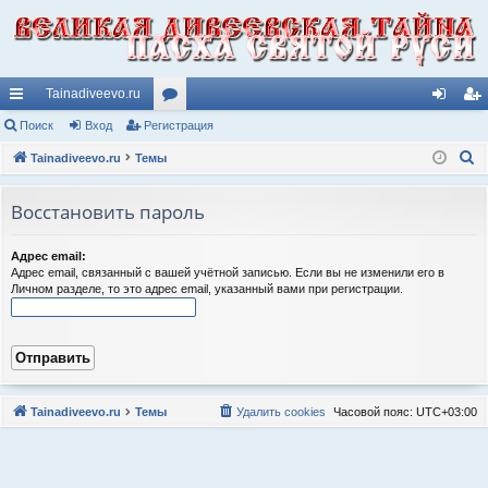
Tainadiveevo.ru
с
Поиск
Вход
Регистрация
ор
хо
ег
П
ы
Tainadiveevo.ru
Темы
ум
д
ис
о
лк
ы
тр
и
Восстановить пароль
и
ац
с
к
ия
Адрес email:
Адрес email, связанный с вашей учётной записью. Если вы не изменили его в
Личном разделе, то это адрес email, указанный вами при регистрации.
Tainadiveevo.ru
Темы
Удалить cookies
Часовой пояс:
UTC+03:00