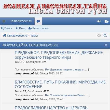
Tainadiveevo.ru
с
Поиск
Вход
Регистрация
ор
хо
ег
П
ы
Tainadiveevo.ru
Темы
ум
д
ис
о
лк
ы
тр
ФОРУМ САЙТА TAINADIVEEVO.RU
и
и
ац
ПРЕДВЫБОР, ПРЕДОПРЕДЕЛЕНИЕ, ДЕРЖАНИЕ
с
окружающего тварного мира
к
ия
Темы
:
7
,
Сообщения
:
924
Последнее сообщение:
Re: Держание тварного мира и …
смир. Алексий М.
, 09 ноя 2023, 18:32
БЛАГОВЕСТИЕ, ПУТЬ ПОКАЯНИЯ, МИРОЗДАНИЕ,
СОСЛОЖЕНИЕ
Темы
:
27
,
Сообщения
:
4723
Последнее сообщение:
Re: Успение отца нашего Викто…
смир. Алексий М.
, 14 мар 2026, 21:40
ПРАВОСЛАВНОЕ ЦАРСТВО и ЦЕРКОВЬ