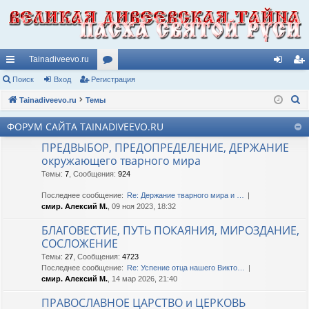
Tainadiveevo.ru
с
Поиск
Вход
Регистрация
ор
хо
ег
П
ы
Tainadiveevo.ru
Темы
ум
д
ис
о
лк
ы
тр
ФОРУМ САЙТА TAINADIVEEVO.RU
и
и
ац
ПРЕДВЫБОР, ПРЕДОПРЕДЕЛЕНИЕ, ДЕРЖАНИЕ
с
окружающего тварного мира
к
ия
Темы
:
7
,
Сообщения
:
924
Последнее сообщение:
Re: Держание тварного мира и …
смир. Алексий М.
, 09 ноя 2023, 18:32
БЛАГОВЕСТИЕ, ПУТЬ ПОКАЯНИЯ, МИРОЗДАНИЕ,
СОСЛОЖЕНИЕ
Темы
:
27
,
Сообщения
:
4723
Последнее сообщение:
Re: Успение отца нашего Викто…
смир. Алексий М.
, 14 мар 2026, 21:40
ПРАВОСЛАВНОЕ ЦАРСТВО и ЦЕРКОВЬ