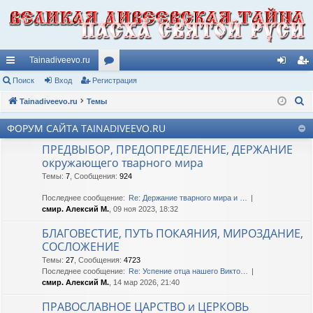
Tainadiveevo.ru
с
Поиск
Вход
Регистрация
ор
хо
ег
П
ы
Tainadiveevo.ru
Темы
ум
д
ис
о
лк
ы
тр
ФОРУМ САЙТА TAINADIVEEVO.RU
и
и
ац
ПРЕДВЫБОР, ПРЕДОПРЕДЕЛЕНИЕ, ДЕРЖАНИЕ
с
окружающего тварного мира
к
ия
Темы
:
7
,
Сообщения
:
924
Последнее сообщение:
Re: Держание тварного мира и …
смир. Алексий М.
, 09 ноя 2023, 18:32
БЛАГОВЕСТИЕ, ПУТЬ ПОКАЯНИЯ, МИРОЗДАНИЕ,
СОСЛОЖЕНИЕ
Темы
:
27
,
Сообщения
:
4723
Последнее сообщение:
Re: Успение отца нашего Викто…
смир. Алексий М.
, 14 мар 2026, 21:40
ПРАВОСЛАВНОЕ ЦАРСТВО и ЦЕРКОВЬ