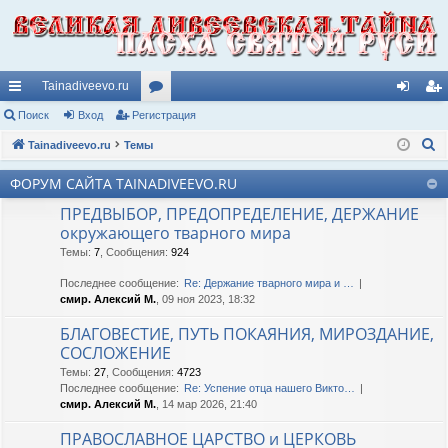
Tainadiveevo.ru
с
Поиск
Вход
Регистрация
ор
хо
ег
П
ы
Tainadiveevo.ru
Темы
ум
д
ис
о
лк
ы
тр
ФОРУМ САЙТА TAINADIVEEVO.RU
и
и
ац
ПРЕДВЫБОР, ПРЕДОПРЕДЕЛЕНИЕ, ДЕРЖАНИЕ
с
окружающего тварного мира
к
ия
Темы
:
7
,
Сообщения
:
924
Последнее сообщение:
Re: Держание тварного мира и …
смир. Алексий М.
, 09 ноя 2023, 18:32
БЛАГОВЕСТИЕ, ПУТЬ ПОКАЯНИЯ, МИРОЗДАНИЕ,
СОСЛОЖЕНИЕ
Темы
:
27
,
Сообщения
:
4723
Последнее сообщение:
Re: Успение отца нашего Викто…
смир. Алексий М.
, 14 мар 2026, 21:40
ПРАВОСЛАВНОЕ ЦАРСТВО и ЦЕРКОВЬ