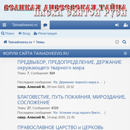
Tainadiveevo.ru
с
Поиск
Вход
Регистрация
ор
хо
ег
П
ы
Tainadiveevo.ru
Темы
ум
д
ис
о
лк
ы
тр
ФОРУМ САЙТА TAINADIVEEVO.RU
и
и
ац
ПРЕДВЫБОР, ПРЕДОПРЕДЕЛЕНИЕ, ДЕРЖАНИЕ
с
окружающего тварного мира
к
ия
Темы
:
7
,
Сообщения
:
924
Последнее сообщение:
Re: Держание тварного мира и …
смир. Алексий М.
, 09 ноя 2023, 18:32
БЛАГОВЕСТИЕ, ПУТЬ ПОКАЯНИЯ, МИРОЗДАНИЕ,
СОСЛОЖЕНИЕ
Темы
:
27
,
Сообщения
:
4723
Последнее сообщение:
Re: Успение отца нашего Викто…
смир. Алексий М.
, 14 мар 2026, 21:40
ПРАВОСЛАВНОЕ ЦАРСТВО и ЦЕРКОВЬ