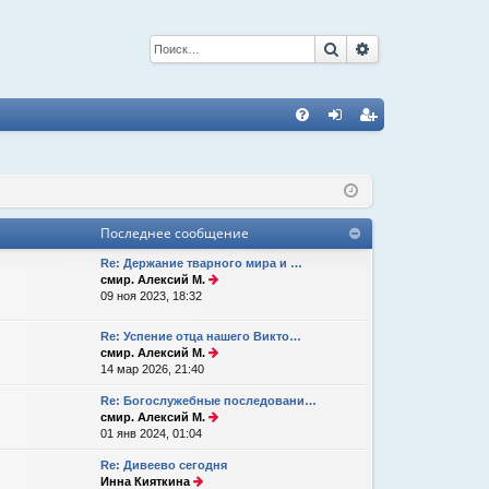
Поиск
Расширенный 
С
FA
хо
ег
Q
д
ис
тр
Последнее сообщение
ац
Re: Держание тварного мира и …
ия
П
смир. Алексий М.
е
09 ноя 2023, 18:32
р
е
Re: Успение отца нашего Викто…
й
П
смир. Алексий М.
т
е
14 мар 2026, 21:40
и
р
к
Re: Богослужебные последовани…
е
п
П
смир. Алексий М.
й
о
е
01 янв 2024, 01:04
т
с
р
и
л
Re: Дивеево сегодня
е
к
е
П
Инна Кияткина
й
п