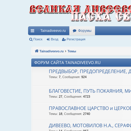
Tainadiveevo.ru
Форумы
с
Поиск
Вход
Регистрация
ы
Tainadiveevo.ru
Темы
лк
ФОРУМ САЙТА TAINADIVEEVO.RU
и
ПРЕДВЫБОР, ПРЕДОПРЕДЕЛЕНИЕ, Д
Темы
:
7
,
Сообщения
:
924
БЛАГОВЕСТИЕ, ПУТЬ ПОКАЯНИЯ, 
Темы
:
27
,
Сообщения
:
4723
ПРАВОСЛАВНОЕ ЦАРСТВО и ЦЕРКО
Темы
:
18
,
Сообщения
:
2740
ДИВЕЕВО, МОТОВИЛОВ Н.А., СЕРА