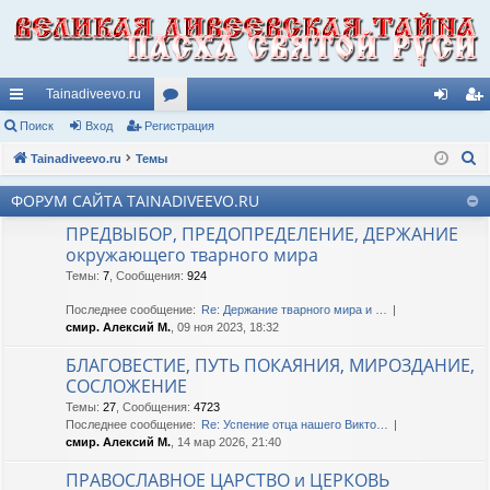
Tainadiveevo.ru
с
Поиск
Вход
Регистрация
ор
хо
ег
П
ы
Tainadiveevo.ru
Темы
ум
д
ис
о
лк
ы
тр
ФОРУМ САЙТА TAINADIVEEVO.RU
и
и
ац
ПРЕДВЫБОР, ПРЕДОПРЕДЕЛЕНИЕ, ДЕРЖАНИЕ
с
окружающего тварного мира
к
ия
Темы
:
7
,
Сообщения
:
924
Последнее сообщение:
Re: Держание тварного мира и …
смир. Алексий М.
, 09 ноя 2023, 18:32
БЛАГОВЕСТИЕ, ПУТЬ ПОКАЯНИЯ, МИРОЗДАНИЕ,
СОСЛОЖЕНИЕ
Темы
:
27
,
Сообщения
:
4723
Последнее сообщение:
Re: Успение отца нашего Викто…
смир. Алексий М.
, 14 мар 2026, 21:40
ПРАВОСЛАВНОЕ ЦАРСТВО и ЦЕРКОВЬ