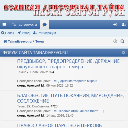
Tainadiveevo.ru
с
Поиск
Вход
Регистрация
ор
хо
ег
П
ы
Tainadiveevo.ru
Темы
ум
д
ис
о
лк
ы
тр
ФОРУМ САЙТА TAINADIVEEVO.RU
и
и
ац
ПРЕДВЫБОР, ПРЕДОПРЕДЕЛЕНИЕ, ДЕРЖАНИЕ
с
окружающего тварного мира
к
ия
Темы
:
7
,
Сообщения
:
924
Последнее сообщение:
Re: Держание тварного мира и …
смир. Алексий М.
, 09 ноя 2023, 18:32
БЛАГОВЕСТИЕ, ПУТЬ ПОКАЯНИЯ, МИРОЗДАНИЕ,
СОСЛОЖЕНИЕ
Темы
:
27
,
Сообщения
:
4723
Последнее сообщение:
Re: Успение отца нашего Викто…
смир. Алексий М.
, 14 мар 2026, 21:40
ПРАВОСЛАВНОЕ ЦАРСТВО и ЦЕРКОВЬ