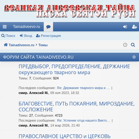
Tainadiveevo.ru
с
Поиск
Вход
Регистрация
ор
хо
ег
П
ы
Tainadiveevo.ru
Темы
ум
д
ис
о
лк
ы
тр
ФОРУМ САЙТА TAINADIVEEVO.RU
и
и
ац
ПРЕДВЫБОР, ПРЕДОПРЕДЕЛЕНИЕ, ДЕРЖАНИЕ
с
окружающего тварного мира
к
ия
Темы
:
7
,
Сообщения
:
924
Последнее сообщение:
Re: Держание тварного мира и …
смир. Алексий М.
, 09 ноя 2023, 18:32
БЛАГОВЕСТИЕ, ПУТЬ ПОКАЯНИЯ, МИРОЗДАНИЕ,
СОСЛОЖЕНИЕ
Темы
:
27
,
Сообщения
:
4723
Последнее сообщение:
Re: Успение отца нашего Викто…
смир. Алексий М.
, 14 мар 2026, 21:40
ПРАВОСЛАВНОЕ ЦАРСТВО и ЦЕРКОВЬ