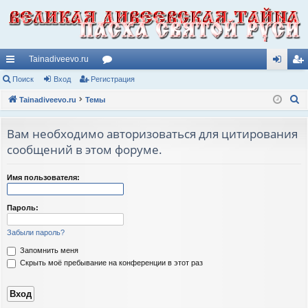
Tainadiveevo.ru
с
Поиск
Вход
Регистрация
ор
хо
ег
П
ы
Tainadiveevo.ru
Темы
ум
д
ис
о
лк
ы
тр
и
Вам необходимо авторизоваться для цитирования
и
ац
с
сообщений в этом форуме.
к
ия
Имя пользователя:
Пароль:
Забыли пароль?
Запомнить меня
Скрыть моё пребывание на конференции в этот раз