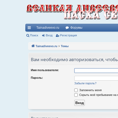
Tainadiveevo.ru
Форумы
с
Поиск
Вход
Регистрация
ы
Tainadiveevo.ru
Темы
лк
Вам необходимо авторизоваться, чтобы
и
Имя пользователя:
Пароль:
Забыли пароль?
Запомнить меня
Скрыть моё пребывание на к