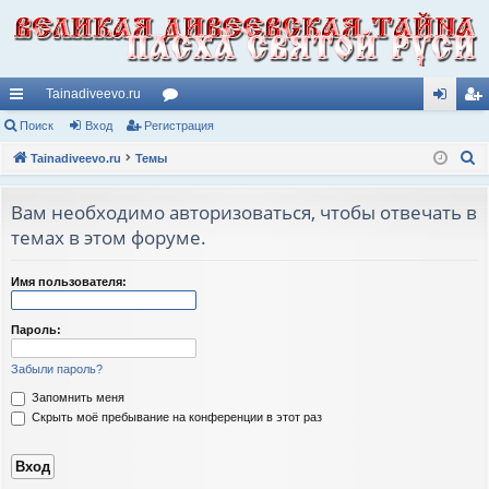
Tainadiveevo.ru
с
Поиск
Вход
Регистрация
ор
хо
ег
П
ы
Tainadiveevo.ru
Темы
ум
д
ис
о
лк
ы
тр
и
Вам необходимо авторизоваться, чтобы отвечать в
и
ац
с
темах в этом форуме.
к
ия
Имя пользователя:
Пароль:
Забыли пароль?
Запомнить меня
Скрыть моё пребывание на конференции в этот раз