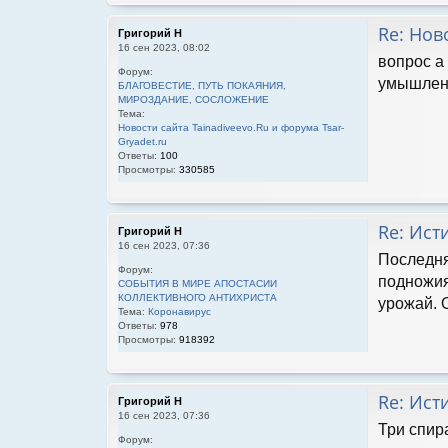
Re: Нов
Григорий Н
16 сен 2023, 08:02
вопрос а
Форум:
умышленн
БЛАГОВЕСТИЕ, ПУТЬ ПОКАЯНИЯ,
МИРОЗДАНИЕ, СОСЛОЖЕНИЕ
Тема:
Новости сайта Tainadiveevo.Ru и форума Tsar-
Gryadet.ru
Ответы:
100
Просмотры:
330585
Re: Ист
Григорий Н
16 сен 2023, 07:36
Последня
Форум:
подножия
СОБЫТИЯ В МИРЕ АПОСТАСИИ
КОЛЛЕКТИВНОГО АНТИХРИСТА
урожай. 
Тема:
Коронавирус
Ответы:
978
Просмотры:
918392
Re: Ист
Григорий Н
16 сен 2023, 07:36
Три спир
Форум: