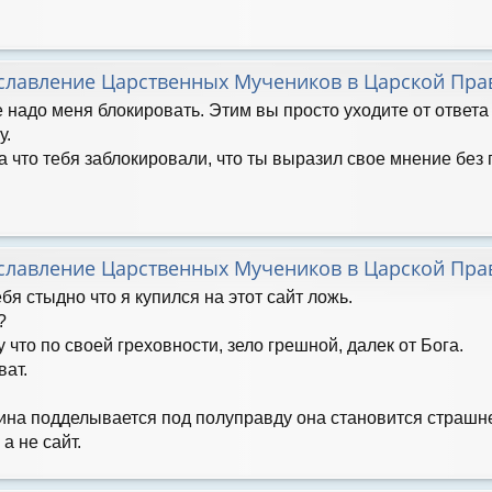
славление Царственных Мучеников в Царской Пра
е надо меня блокировать. Этим вы просто уходите от ответа
у.
а что тебя заблокировали, что ты выразил свое мнение без 
славление Царственных Мучеников в Царской Пра
бя стыдно что я купился на этот сайт ложь.
?
 что по своей греховности, зело грешной, далек от Бога.
ват.
тина подделывается под полуправду она становится страшн
а не сайт.