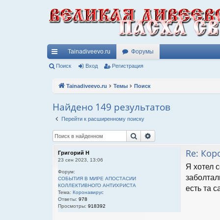
Tainadiveevo.ru
Форумы
с
Поиск
Вход
Регистрация
ы
Tainadiveevo.ru
Темы
Поиск
лк
Найдено 149 результатов
и
Перейти к расширенному поиску
Поиск
Расширенный поис
Re: Кор
Григорий Н
23 сен 2023, 13:06
Я хотел 
Форум:
заболтал
СОБЫТИЯ В МИРЕ АПОСТАСИИ
КОЛЛЕКТИВНОГО АНТИХРИСТА
есть та с
Тема:
Коронавирус
Ответы:
978
Просмотры:
918392