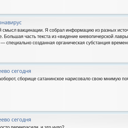
онавирус
 смысл вакцинации. Я собрал информацию из разных источ
е. Большая часть текста из «видение киевопичерской лавры
 — специально созданная органическая субстанция временн
еево сегодня
аоборот, сборище сатанинское нарисовало свою мнимую по
еево сегодня
росто перекрасили. и это чудо?