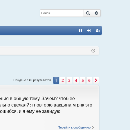
Поиск
Расширенный 
С
FA
хо
ег
Q
д
ис
тр
ац
ия
2
3
4
5
6
1
След.
Найдено 149 результатов
ения в общую тему. Зачем? чтоб ее
льно сделал? я повторю вакцина м рнк это
 ошибся. и я ему не завидую.
Перейти к сообщению