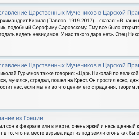
славление Царственных Мучеников в Царской Пра
рхимандрит Кирилл (Павлов, 1919-2017) – сказал: «В наши
ик, подобный Серафиму Саровскому. Ему все было открыт
годать видеть невидимое. У нас такого дара нет». Отец Нико
славление Царственных Мучеников в Царской Пра
иколай Гурьянов также говорил: «Царь Николай по великой 
ся, мучился, страдал, пошел на Крест. Он простил всех, даж
остит нас, если мы ни во что ценим его страдания, творим 
лание из Греции
ыл сон в феврале или в марте, очень яркий и насыщенный 
 в то, что на месте взрыва идет из под земли огонь как бы