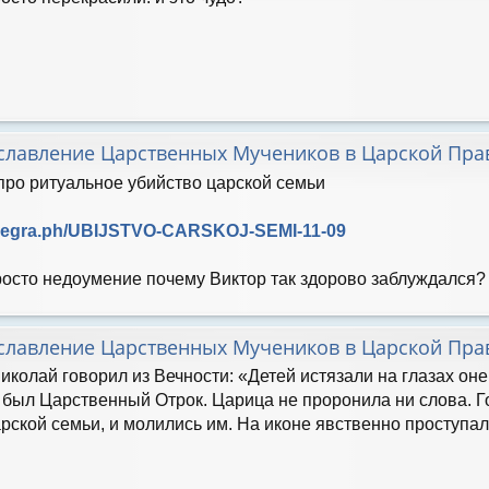
славление Царственных Мучеников в Царской Пра
про ритуальное убийство царской семьи
telegra.ph/UBIJSTVO-CARSKOJ-SEMI-11-09
росто недоумение почему Виктор так здорово заблуждался?
славление Царственных Мучеников в Царской Пра
иколай говорил из Вечности: «Детей истязали на глазах о
 был Царственный Отрок. Царица не проронила ни слова. Го
рской семьи, и молились им. На иконе явственно проступал