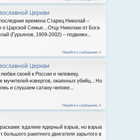
вославной Церкви
 последние времена Старец Николай –
о о Царской Семье…Отцу Николаю от Бога
лай (Гурьянов, 1909-2002) – подвижн...
Перейти к сообщению
вославной Церкви
любви своей к России и человеку,
е мучителей-извергов, окаянных убийц... Но
ложь и слушаем сатану-челове...
Перейти к сообщению
красками: вдалеке ядерный взрыв, но взрыв
 от большого ракетного двигателя зарытого в