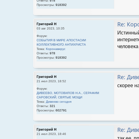
Ответы:
978
Просмотры:
918392
Re: Кор
Григорий Н
03 авг 2023, 10:35
Истинный
Форум:
интернет
СОБЫТИЯ В МИРЕ АПОСТАСИИ
КОЛЛЕКТИВНОГО АНТИХРИСТА
человека
Тема:
Коронавирус
Ответы:
978
Просмотры:
918392
Re: Див
Григорий Н
21 июл 2023, 18:52
скорее н
Форум:
ДИВЕЕВО, МОТОВИЛОВ Н.А., СЕРАФИМ
САРОВСКИЙ, СВЯТЫЕ МОЩИ
Тема:
Дивеево сегодня
Ответы:
321
Просмотры:
602791
Re: Див
Григорий Н
21 июл 2023, 18:46
так ее, п