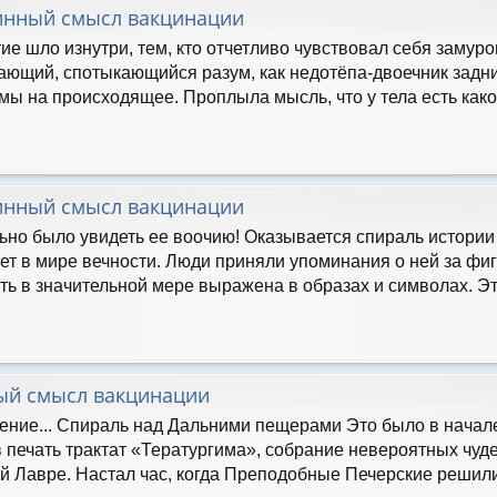
инный смысл вакцинации
ие шло изнутри, тем, кто отчетливо чувствовал себя замур
ющий, спотыкающийся разум, как недотёпа-двоечник задн
мы на происходящее. Проплыла мысль, что у тела есть какой
инный смысл вакцинации
ьно было увидеть ее воочию! Оказывается спираль истории 
ет в мире вечности. Люди приняли упоминания о ней за фиг
ть в значительной мере выражена в образах и символах. Эт
ый смысл вакцинации
дение... Спираль над Дальними пещерами Это было в начал
в печать трактат «Тератургима», собрание невероятных чуд
й Лавре. Настал час, когда Преподобные Печерские решили 