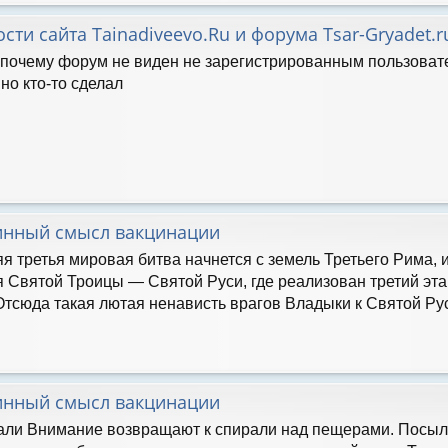
ости сайта Tainadiveevo.Ru и форума Tsar-Gryadet.r
 почему форум не виден не зарегистрированным пользователя
о кто-то сделал
инный смысл вакцинации
я третья мировая битва начнется с земель Третьего Рима,
 Святой Троицы — Святой Руси, где реализован третий эта
Отсюда такая лютая ненависть врагов Владыки к Святой Руси
инный смысл вакцинации
али Внимание возвращают к спирали над пещерами. Посыл: