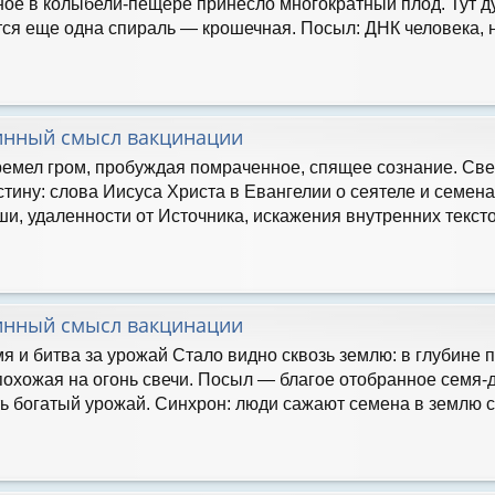
ое в колыбели-пещере принесло многократный плод. Тут д
ся еще одна спираль — крошечная. Посыл: ДНК человека, н
инный смысл вакцинации
ремел гром, пробуждая помраченное, спящее сознание. Св
стину: слова Иисуса Христа в Евангелии о сеятеле и семена
ши, удаленности от Источника, искажения внутренних текст
инный смысл вакцинации
я и битва за урожай Стало видно сквозь землю: в глубине
охожая на огонь свечи. Посыл — благое отобранное семя-
ь богатый урожай. Синхрон: люди сажают семена в землю с 