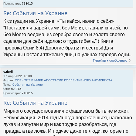
Просмотры:
713015
Re: События на Украине
К ситуации на Украине. «Ты кайся, начни с себя»
“Поставляли царей сами, без Меня; ставили князей, но
без Моего ведома; из серебра своего и золота своего
сделали для себя идолов: оттуда гибель.” ( Книга
пророка Осии 8.4) Дорогие братья и сестры! Для
Украины настали тяжелые дни, на улицах городов одни...
Перейти к сообщению
valerii
17 мар 2022, 16:08
Форум:
СОБЫТИЯ В МИРЕ АПОСТАСИИ КОЛЛЕКТИВНОГО АНТИХРИСТА
Тема:
События на Украине
Ответы:
746
Просмотры:
713015
Re: События на Украине
Мирного сосуществования с фашизмом быть не может.
Републикация, 2014 год Иногда поражаешься, насколько
лукав и запутан мир и как трудно разобраться, где
правда, а где ложь. И подчас даже те люди, которые по