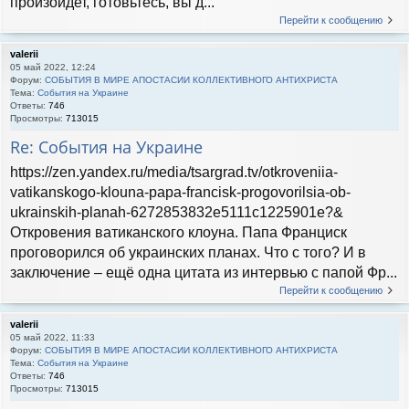
произойдет, готовьтесь, вы д...
Перейти к сообщению
valerii
05 май 2022, 12:24
Форум:
СОБЫТИЯ В МИРЕ АПОСТАСИИ КОЛЛЕКТИВНОГО АНТИХРИСТА
Тема:
События на Украине
Ответы:
746
Просмотры:
713015
Re: События на Украине
https://zen.yandex.ru/media/tsargrad.tv/otkroveniia-
vatikanskogo-klouna-papa-francisk-progovorilsia-ob-
ukrainskih-planah-6272853832e5111c1225901e?&
Откровения ватиканского клоуна. Папа Франциск
проговорился об украинских планах. Что с того? И в
заключение – ещё одна цитата из интервью с папой Фр...
Перейти к сообщению
valerii
05 май 2022, 11:33
Форум:
СОБЫТИЯ В МИРЕ АПОСТАСИИ КОЛЛЕКТИВНОГО АНТИХРИСТА
Тема:
События на Украине
Ответы:
746
Просмотры:
713015