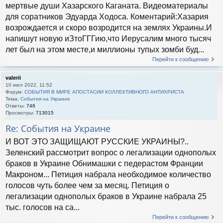
мертвые души Хазарского Каганата. Видеоматериалы
для соратников Эдуарда Ходоса. Коментарий:Хазария
возрождается и скоро возродится на землях Украины.И
напишут новую иЗтоГГГию,что Иерусалим много тысяч
лет был на этом месте,и миллионы тупых зомби буд...
Перейти к сообщению
valerii
10 июл 2022, 11:52
Форум:
СОБЫТИЯ В МИРЕ АПОСТАСИИ КОЛЛЕКТИВНОГО АНТИХРИСТА
Тема:
События на Украине
Ответы:
746
Просмотры:
713015
Re: События на Украине
И ВОТ ЭТО ЗАЩИЩАЮТ РУССКИЕ УКРАИНЫ?..
Зеленский рассмотрит вопрос о легализации однополых
браков в Украине Обнимашки с педерастом Франции
Макроном... Петиция набрала необходимое количество
голосов чуть более чем за месяц. Петиция о
легализации однополых браков в Украине набрала 25
тыс. голосов на са...
Перейти к сообщению