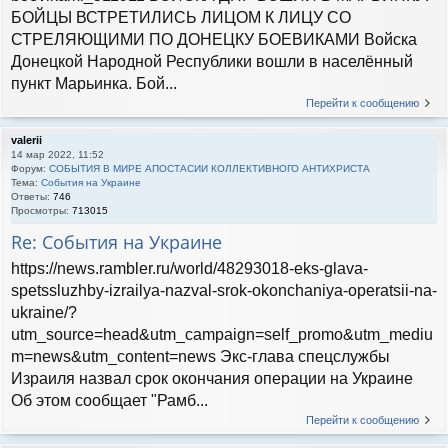
БОЙЦЫ ВСТРЕТИЛИСЬ ЛИЦОМ К ЛИЦУ СО
СТРЕЛЯЮЩИМИ ПО ДОНЕЦКУ БОЕВИКАМИ Войска
Донецкой Народной Республики вошли в населённый
пункт Марьинка. Бой...
Перейти к сообщению
valerii
14 мар 2022, 11:52
Форум:
СОБЫТИЯ В МИРЕ АПОСТАСИИ КОЛЛЕКТИВНОГО АНТИХРИСТА
Тема:
События на Украине
Ответы:
746
Просмотры:
713015
Re: События на Украине
https://news.rambler.ru/world/48293018-eks-glava-
spetssluzhby-izrailya-nazval-srok-okonchaniya-operatsii-na-
ukraine/?
utm_source=head&utm_campaign=self_promo&utm_mediu
m=news&utm_content=news Экс-глава спецслужбы
Израиля назвал срок окончания операции на Украине
Об этом сообщает "Рамб...
Перейти к сообщению