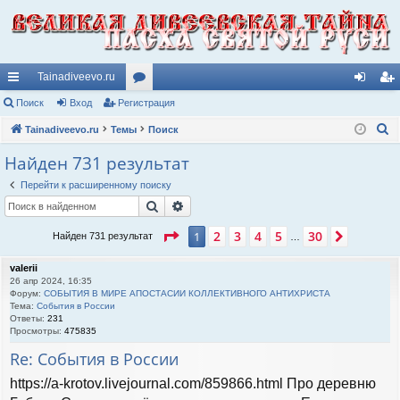
Tainadiveevo.ru
с
Поиск
Вход
Регистрация
ор
хо
ег
П
ы
Tainadiveevo.ru
Темы
ум
Поиск
д
ис
о
лк
ы
тр
Найден 731 результат
и
и
ац
Перейти к расширенному поиску
с
Поиск
Расширенный поиск
к
ия
Страница
1
из
30
2
3
4
5
30
1
След.
Найден 731 результат
…
valerii
26 апр 2024, 16:35
Форум:
СОБЫТИЯ В МИРЕ АПОСТАСИИ КОЛЛЕКТИВНОГО АНТИХРИСТА
Тема:
События в России
Ответы:
231
Просмотры:
475835
Re: События в России
https://a-krotov.livejournal.com/859866.html Про деревню