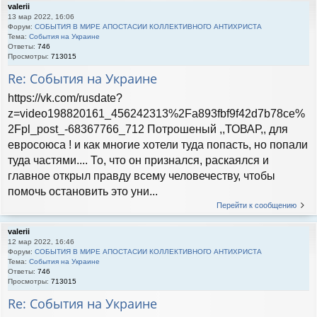
valerii
13 мар 2022, 16:06
Форум:
СОБЫТИЯ В МИРЕ АПОСТАСИИ КОЛЛЕКТИВНОГО АНТИХРИСТА
Тема:
События на Украине
Ответы:
746
Просмотры:
713015
Re: События на Украине
https://vk.com/rusdate?
z=video198820161_456242313%2Fa893fbf9f42d7b78ce%
2Fpl_post_-68367766_712 Потрошеный ,,ТОВАР,, для
евросоюса ! и как многие хотели туда попасть, но попали
туда частями.... То, что он признался, раскаялся и
главное открыл правду всему человечеству, чтобы
помочь остановить это уни...
Перейти к сообщению
valerii
12 мар 2022, 16:46
Форум:
СОБЫТИЯ В МИРЕ АПОСТАСИИ КОЛЛЕКТИВНОГО АНТИХРИСТА
Тема:
События на Украине
Ответы:
746
Просмотры:
713015
Re: События на Украине