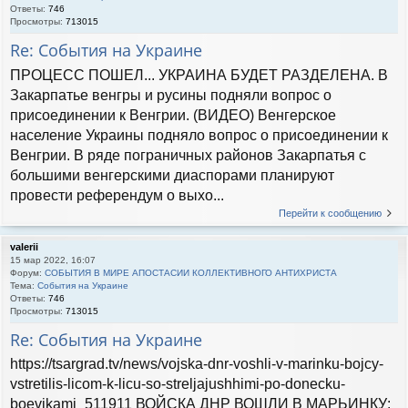
Ответы:
746
Просмотры:
713015
Re: События на Украине
ПРОЦЕСС ПОШЕЛ... УКРАИНА БУДЕТ РАЗДЕЛЕНА. В
Закарпатье венгры и русины подняли вопрос о
присоединении к Венгрии. (ВИДЕО) Венгерское
население Украины подняло вопрос о присоединении к
Венгрии. В ряде пограничных районов Закарпатья с
большими венгерскими диаспорами планируют
провести референдум о выхо...
Перейти к сообщению
valerii
15 мар 2022, 16:07
Форум:
СОБЫТИЯ В МИРЕ АПОСТАСИИ КОЛЛЕКТИВНОГО АНТИХРИСТА
Тема:
События на Украине
Ответы:
746
Просмотры:
713015
Re: События на Украине
https://tsargrad.tv/news/vojska-dnr-voshli-v-marinku-bojcy-
vstretilis-licom-k-licu-so-streljajushhimi-po-donecku-
boevikami_511911 ВОЙСКА ДНР ВОШЛИ В МАРЬИНКУ: