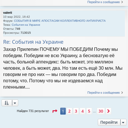
Перейти к сообщению
valerii
10 мар 2022, 16:42
Форум:
СОБЫТИЯ В МИРЕ АПОСТАСИИ КОЛЛЕКТИВНОГО АНТИХРИСТА
Тема:
События на Украине
Ответы:
746
Просмотры:
713015
Re: События на Украине
Захар Прилепин ПОЧЕМУ МЫ ПОБЕДИМ Почему мы
победим. Победим не всю Украину, а бесноватую её
часть, больной аппендикс: быть может, это миллион
человек, а быть может, два. Но там есть ещё 30 млн. Мы
говорим не про них — мы говорим про два. Победим
потому, что. Потому что мы не издеваемся над
пленными....
Перейти к сообщению
Страница
1
из
30
2
3
4
5
30
1
След.
Найден 731 результат
…
Перейти