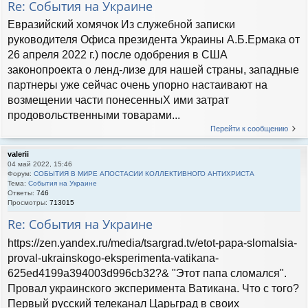
Re: События на Украине
Евразийский хомячок Из служебной записки
руководителя Офиса президента Украины А.Б.Ермака от
26 апреля 2022 г.) после одобрения в США
законопроекта о ленд-лизе для нашей страны, западные
партнеры уже сейчас очень упорно настаивают на
возмещении части понесенныХ ими затрат
продовольственными товарами...
Перейти к сообщению
valerii
04 май 2022, 15:46
Форум:
СОБЫТИЯ В МИРЕ АПОСТАСИИ КОЛЛЕКТИВНОГО АНТИХРИСТА
Тема:
События на Украине
Ответы:
746
Просмотры:
713015
Re: События на Украине
https://zen.yandex.ru/media/tsargrad.tv/etot-papa-slomalsia-
proval-ukrainskogo-eksperimenta-vatikana-
625ed4199a394003d996cb32?& "Этот папа сломался".
Провал украинского эксперимента Ватикана. Что с того?
Первый русский телеканал Царьград в своих