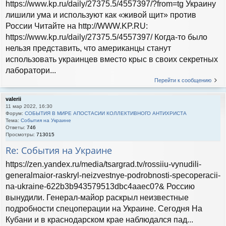
https://www.kp.ru/daily/27375.5/4557397/?from=tg Украину
лишили ума и используют как «живой щит» против
России Читайте на http://WWW.KP.RU:
https://www.kp.ru/daily/27375.5/4557397/ Когда-то было
нельзя представить, что американцы станут
использовать украинцев вместо крыс в своих секретных
лаборатори...
Перейти к сообщению
valerii
11 мар 2022, 16:30
Форум:
СОБЫТИЯ В МИРЕ АПОСТАСИИ КОЛЛЕКТИВНОГО АНТИХРИСТА
Тема:
События на Украине
Ответы:
746
Просмотры:
713015
Re: События на Украине
https://zen.yandex.ru/media/tsargrad.tv/rossiiu-vynudili-
generalmaior-raskryl-neizvestnye-podrobnosti-specoperacii-
na-ukraine-622b3b943579513dbc4aaec0?& Россию
вынудили. Генерал-майор раскрыл неизвестные
подробности спецоперации на Украине. Сегодня На
Кубани и в краснодарском крае наблюдался пад...