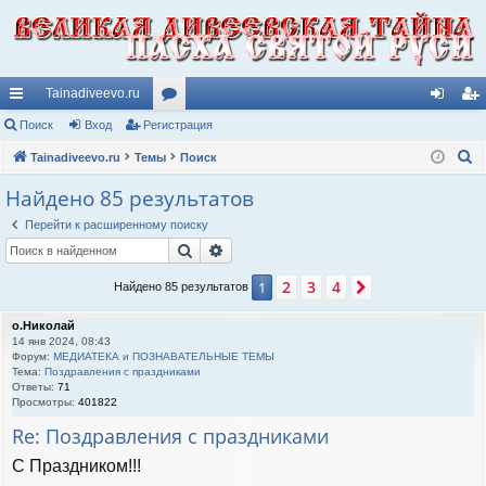
Tainadiveevo.ru
с
Поиск
Вход
Регистрация
ор
хо
ег
П
ы
Tainadiveevo.ru
Темы
ум
Поиск
д
ис
о
лк
ы
тр
Найдено 85 результатов
и
и
ац
Перейти к расширенному поиску
с
Поиск
Расширенный поиск
к
ия
2
3
4
1
След.
Найдено 85 результатов
о.Николай
14 янв 2024, 08:43
Форум:
МЕДИАТЕКА и ПОЗНАВАТЕЛЬНЫЕ ТЕМЫ
Тема:
Поздравления с праздниками
Ответы:
71
Просмотры:
401822
Re: Поздравления с праздниками
C Праздником!!!