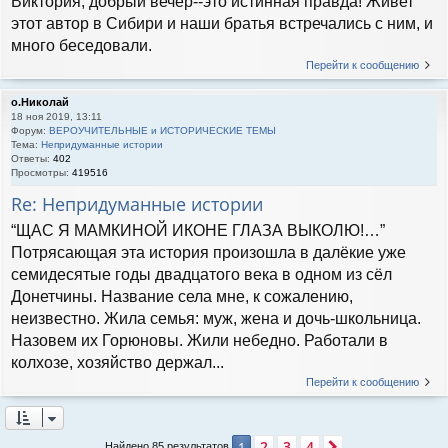
Виктория, добрый вечер--это истинная правда! Живет
этот автор в Сибири и наши братья встречались с ним, и
много беседовали.
Перейти к сообщению
о.Николай
18 ноя 2019, 13:11
Форум:
ВЕРОУЧИТЕЛЬНЫЕ и ИСТОРИЧЕСКИЕ ТЕМЫ
Тема:
Непридуманные истории
Ответы:
402
Просмотры:
419516
Re: Непридуманные истории
“ЩАС Я МАМКИНОЙ ИКОНЕ ГЛАЗА ВЫКОЛЮ!…”
Потрясающая эта история произошла в далёкие уже
семидесятые годы двадцатого века в одном из сёл
Донетчины. Название села мне, к сожалению,
неизвестно. Жила семья: муж, жена и дочь-школьница.
Назовем их Горюновы. Жили небедно. Работали в
колхозе, хозяйство держал...
Перейти к сообщению
2
3
4
1
След.
Найдено 85 результатов