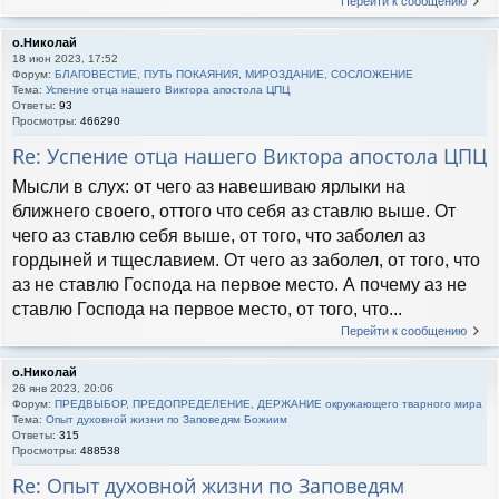
Перейти к сообщению
о.Николай
18 июн 2023, 17:52
Форум:
БЛАГОВЕСТИЕ, ПУТЬ ПОКАЯНИЯ, МИРОЗДАНИЕ, СОСЛОЖЕНИЕ
Тема:
Успение отца нашего Виктора апостола ЦПЦ
Ответы:
93
Просмотры:
466290
Re: Успение отца нашего Виктора апостола ЦПЦ
Мысли в слух: от чего аз навешиваю ярлыки на
ближнего своего, оттого что себя аз ставлю выше. От
чего аз ставлю себя выше, от того, что заболел аз
гордыней и тщеславием. От чего аз заболел, от того, что
аз не ставлю Господа на первое место. А почему аз не
ставлю Господа на первое место, от того, что...
Перейти к сообщению
о.Николай
26 янв 2023, 20:06
Форум:
ПРЕДВЫБОР, ПРЕДОПРЕДЕЛЕНИЕ, ДЕРЖАНИЕ окружающего тварного мира
Тема:
Опыт духовной жизни по Заповедям Божиим
Ответы:
315
Просмотры:
488538
Re: Опыт духовной жизни по Заповедям