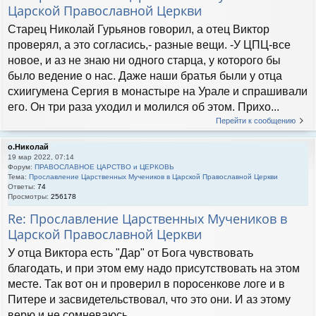
Царской Православной Церкви
Старец Николай Гурьянов говорил, а отец Виктор
проверял, а это согласись,- разные вещи. -У ЦПЦ-все
новое, и аз не знаю ни одного старца, у которого бы
было ведение о нас. Даже наши братья были у отца
схиигумена Сергия в монастыре на Урале и спрашивали
его. Он три раза уходил и молился об этом. Прихо...
Перейти к сообщению
о.Николай
19 мар 2022, 07:14
Форум:
ПРАВОСЛАВНОЕ ЦАРСТВО и ЦЕРКОВЬ
Тема:
Прославление Царственных Мучеников в Царской Православной Церкви
Ответы:
74
Просмотры:
256178
Re: Прославление Царственных Мучеников в
Царской Православной Церкви
У отца Виктора есть "Дар" от Бога чувствовать
благодать, и при этом ему надо присутствовать на этом
месте. Так вот он и проверил в поросенкове логе и в
Питере и засвидетельствовал, что это они. И аз этому
верю и не сомневаюсь.