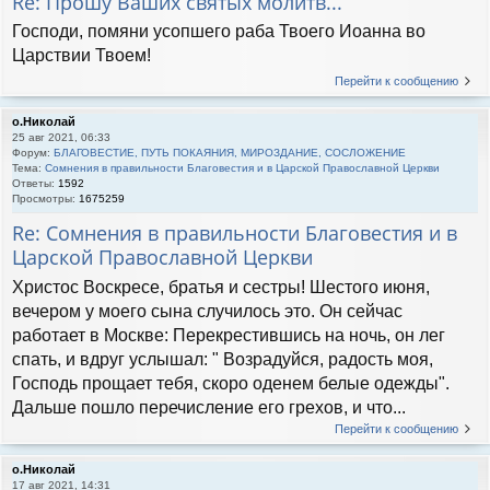
Re: Прошу Ваших святых молитв...
Господи, помяни усопшего раба Твоего Иоанна во
Царствии Твоем!
Перейти к сообщению
о.Николай
25 авг 2021, 06:33
Форум:
БЛАГОВЕСТИЕ, ПУТЬ ПОКАЯНИЯ, МИРОЗДАНИЕ, СОСЛОЖЕНИЕ
Тема:
Сомнения в правильности Благовестия и в Царской Православной Церкви
Ответы:
1592
Просмотры:
1675259
Re: Сомнения в правильности Благовестия и в
Царской Православной Церкви
Христос Воскресе, братья и сестры! Шестого июня,
вечером у моего сына случилось это. Он сейчас
работает в Москве: Перекрестившись на ночь, он лег
спать, и вдруг услышал: " Возрадуйся, радость моя,
Господь прощает тебя, скоро оденем белые одежды".
Дальше пошло перечисление его грехов, и что...
Перейти к сообщению
о.Николай
17 авг 2021, 14:31