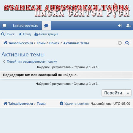
Tainadiveevo.ru
с
Поиск
Вход
Регистрация
ор
хо
ег
П
ы
Tainadiveevo.ru
Темы
ум
Поиск
Активные темы
д
ис
о
лк
ы
тр
Активные темы
и
и
ац
Перейти к расширенному поиску
с
Найдено 0 результатов • Страница
1
из
1
к
ия
Подходящих тем или сообщений не найдено.
Найдено 0 результатов • Страница
1
из
1
Перейти
Tainadiveevo.ru
Темы
Удалить cookies
Часовой пояс:
UTC+03:00