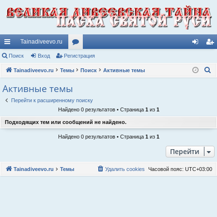
Tainadiveevo.ru
с
Поиск
Вход
Регистрация
ор
хо
ег
П
ы
Tainadiveevo.ru
Темы
ум
Поиск
Активные темы
д
ис
о
лк
ы
тр
Активные темы
и
и
ац
Перейти к расширенному поиску
с
Найдено 0 результатов • Страница
1
из
1
к
ия
Подходящих тем или сообщений не найдено.
Найдено 0 результатов • Страница
1
из
1
Перейти
Tainadiveevo.ru
Темы
Удалить cookies
Часовой пояс:
UTC+03:00