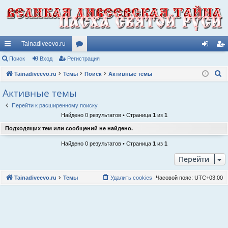
Tainadiveevo.ru
с
Поиск
Вход
Регистрация
ор
хо
ег
П
ы
Tainadiveevo.ru
Темы
ум
Поиск
Активные темы
д
ис
о
лк
ы
тр
Активные темы
и
и
ац
Перейти к расширенному поиску
с
Найдено 0 результатов • Страница
1
из
1
к
ия
Подходящих тем или сообщений не найдено.
Найдено 0 результатов • Страница
1
из
1
Перейти
Tainadiveevo.ru
Темы
Удалить cookies
Часовой пояс:
UTC+03:00