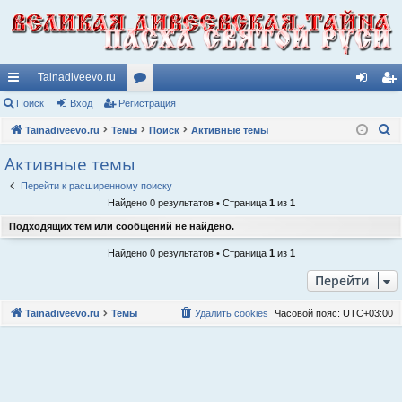
Tainadiveevo.ru
с
Поиск
Вход
Регистрация
ор
хо
ег
П
ы
Tainadiveevo.ru
Темы
ум
Поиск
Активные темы
д
ис
о
лк
ы
тр
Активные темы
и
и
ац
Перейти к расширенному поиску
с
Найдено 0 результатов • Страница
1
из
1
к
ия
Подходящих тем или сообщений не найдено.
Найдено 0 результатов • Страница
1
из
1
Перейти
Tainadiveevo.ru
Темы
Удалить cookies
Часовой пояс:
UTC+03:00