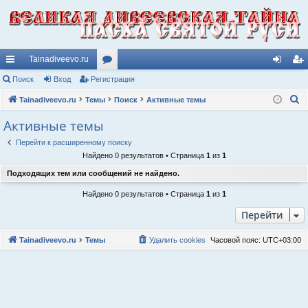
Tainadiveevo.ru
с
Поиск
Вход
Регистрация
ор
хо
ег
П
ы
Tainadiveevo.ru
Темы
ум
Поиск
Активные темы
д
ис
о
лк
ы
тр
Активные темы
и
и
ац
Перейти к расширенному поиску
с
Найдено 0 результатов • Страница
1
из
1
к
ия
Подходящих тем или сообщений не найдено.
Найдено 0 результатов • Страница
1
из
1
Перейти
Tainadiveevo.ru
Темы
Удалить cookies
Часовой пояс:
UTC+03:00