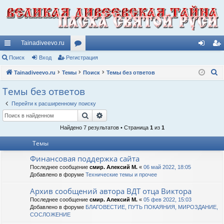
Tainadiveevo.ru
с
Поиск
Вход
Регистрация
ор
хо
ег
П
ы
Tainadiveevo.ru
Темы
ум
Поиск
Темы без ответов
д
ис
о
лк
ы
тр
Темы без ответов
и
и
ац
Перейти к расширенному поиску
с
Поиск
Расширенный поиск
к
ия
Найдено 7 результатов • Страница
1
из
1
Темы
Финансовая поддержка сайта
Последнее сообщение
смир. Алексий М.
«
06 май 2022, 18:05
Добавлено в форуме
Технические темы и прочее
Архив сообщений автора ВДТ отца Виктора
Последнее сообщение
смир. Алексий М.
«
05 фев 2022, 15:03
Добавлено в форуме
БЛАГОВЕСТИЕ, ПУТЬ ПОКАЯНИЯ, МИРОЗДАНИЕ,
СОСЛОЖЕНИЕ