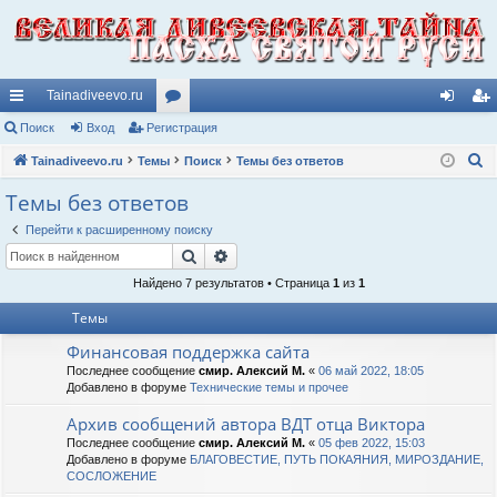
Tainadiveevo.ru
с
Поиск
Вход
Регистрация
ор
хо
ег
П
ы
Tainadiveevo.ru
Темы
ум
Поиск
Темы без ответов
д
ис
о
лк
ы
тр
Темы без ответов
и
и
ац
Перейти к расширенному поиску
с
Поиск
Расширенный поиск
к
ия
Найдено 7 результатов • Страница
1
из
1
Темы
Финансовая поддержка сайта
Последнее сообщение
смир. Алексий М.
«
06 май 2022, 18:05
Добавлено в форуме
Технические темы и прочее
Архив сообщений автора ВДТ отца Виктора
Последнее сообщение
смир. Алексий М.
«
05 фев 2022, 15:03
Добавлено в форуме
БЛАГОВЕСТИЕ, ПУТЬ ПОКАЯНИЯ, МИРОЗДАНИЕ,
СОСЛОЖЕНИЕ