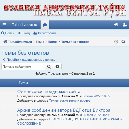
Tainadiveevo.ru
с
Поиск
Вход
Регистрация
ор
хо
ег
П
ы
Tainadiveevo.ru
Темы
ум
Поиск
Темы без ответов
д
ис
о
лк
ы
тр
Темы без ответов
и
и
ац
Перейти к расширенному поиску
с
Поиск
Расширенный поиск
к
ия
Найдено 7 результатов • Страница
1
из
1
Темы
Финансовая поддержка сайта
Последнее сообщение
смир. Алексий М.
«
06 май 2022, 18:05
Добавлено в форуме
Технические темы и прочее
Архив сообщений автора ВДТ отца Виктора
Последнее сообщение
смир. Алексий М.
«
05 фев 2022, 15:03
Добавлено в форуме
БЛАГОВЕСТИЕ, ПУТЬ ПОКАЯНИЯ, МИРОЗДАНИЕ,
СОСЛОЖЕНИЕ