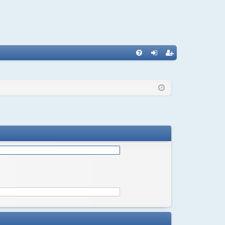
С
FA
хо
ег
Q
д
ис
тр
ац
ия