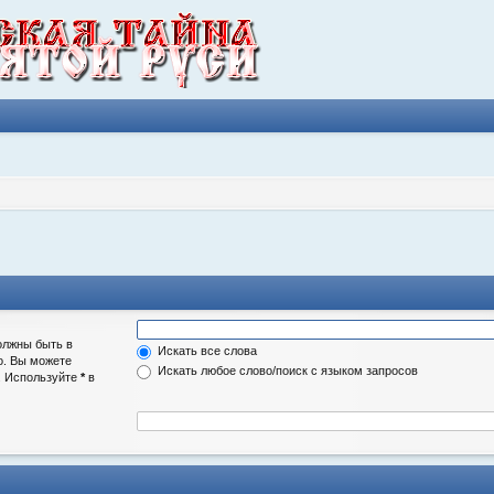
олжны быть в
Искать все слова
о. Вы можете
Искать любое слово/поиск с языком запросов
а. Используйте
*
в