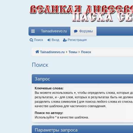
Tainadiveevo.ru
Форумы
с
Поиск
Вход
Регистрация
ы
Tainadiveevo.ru
Темы
Поиск
лк
Поиск
и
Запрос
Ключевые слова:
Вы можете использовать
+
, чтобы определить слова, которые д
результатах, и
-
для слов, которых в результатах быть не должн
разделить слова символом
|
для поиска любого слова из списк
качестве шаблона для частичного совпадения.
Поиск по автору:
Используйте * в качестве шаблона.
Параметры запроса