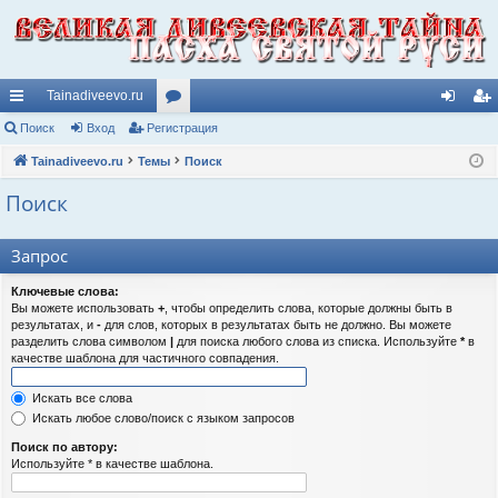
Tainadiveevo.ru
с
Поиск
Вход
Регистрация
ор
хо
ег
ы
Tainadiveevo.ru
Темы
ум
Поиск
д
ис
лк
ы
тр
Поиск
и
ац
Запрос
ия
Ключевые слова:
Вы можете использовать
+
, чтобы определить слова, которые должны быть в
результатах, и
-
для слов, которых в результатах быть не должно. Вы можете
разделить слова символом
|
для поиска любого слова из списка. Используйте
*
в
качестве шаблона для частичного совпадения.
Искать все слова
Искать любое слово/поиск с языком запросов
Поиск по автору:
Используйте * в качестве шаблона.