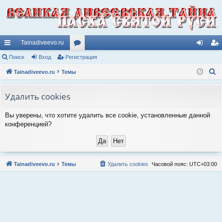
Tainadiveevo.ru
с
Поиск
Вход
Регистрация
ор
хо
ег
П
ы
Tainadiveevo.ru
Темы
ум
д
ис
о
лк
ы
тр
и
Удалить cookies
и
ац
с
Вы уверены, что хотите удалить все cookie, установленные данной
к
ия
конференцией?
Tainadiveevo.ru
Темы
Удалить cookies
Часовой пояс:
UTC+03:00