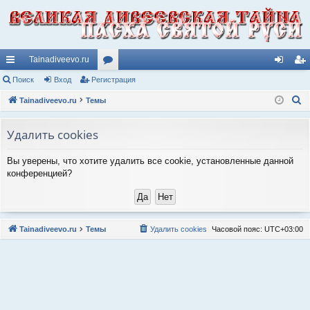
Tainadiveevo.ru
с
Поиск
Вход
Регистрация
ор
хо
ег
П
ы
Tainadiveevo.ru
Темы
ум
д
ис
о
лк
ы
тр
и
Удалить cookies
и
ац
с
Вы уверены, что хотите удалить все cookie, установленные данной
к
ия
конференцией?
Tainadiveevo.ru
Темы
Удалить cookies
Часовой пояс:
UTC+03:00