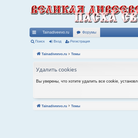
Tainadiveevo.ru
Форумы
с
Поиск
Вход
Регистрация
ы
Tainadiveevo.ru
Темы
лк
Удалить cookies
и
Вы уверены, что хотите удалить все cookie, устано
Tainadiveevo.ru
Темы