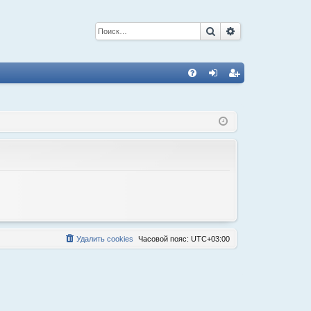
Поиск
Расширенный 
С
FA
хо
ег
Q
д
ис
тр
ац
ия
Удалить cookies
Часовой пояс:
UTC+03:00