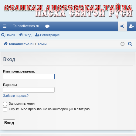
Tainadiveevo.ru
с
Поиск
Вход
Регистрация
ор
хо
ег
П
ы
Tainadiveevo.ru
Темы
ум
д
ис
о
лк
ы
тр
и
Вход
и
ац
с
к
ия
Имя пользователя:
Пароль:
Забыли пароль?
Запомнить меня
Скрыть моё пребывание на конференции в этот раз