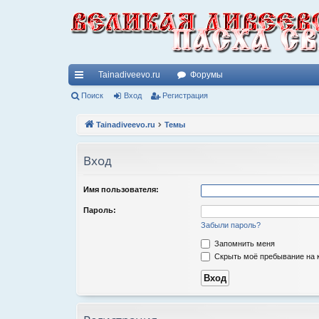
Tainadiveevo.ru
Форумы
с
Поиск
Вход
Регистрация
ы
Tainadiveevo.ru
Темы
лк
Вход
и
Имя пользователя:
Пароль:
Забыли пароль?
Запомнить меня
Скрыть моё пребывание на к