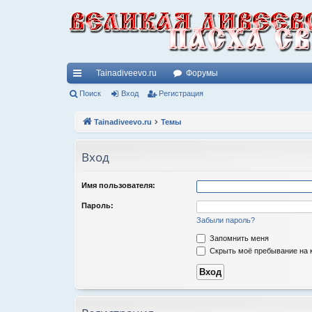
Tainadiveevo.ru
Форумы
с
Поиск
Вход
Регистрация
ы
Tainadiveevo.ru
Темы
лк
Вход
и
Имя пользователя:
Пароль:
Забыли пароль?
Запомнить меня
Скрыть моё пребывание на к