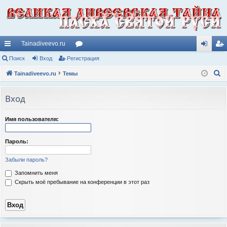
Tainadiveevo.ru
с
Поиск
Вход
Регистрация
ор
хо
ег
П
ы
Tainadiveevo.ru
Темы
ум
д
ис
о
лк
ы
тр
и
Вход
и
ац
с
к
ия
Имя пользователя:
Пароль:
Забыли пароль?
Запомнить меня
Скрыть моё пребывание на конференции в этот раз