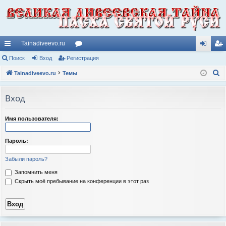
Tainadiveevo.ru
с
Поиск
Вход
Регистрация
ор
хо
ег
П
ы
Tainadiveevo.ru
Темы
ум
д
ис
о
лк
ы
тр
и
Вход
и
ац
с
к
ия
Имя пользователя:
Пароль:
Забыли пароль?
Запомнить меня
Скрыть моё пребывание на конференции в этот раз