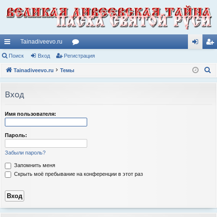
Tainadiveevo.ru
с
Поиск
Вход
Регистрация
ор
хо
ег
П
ы
Tainadiveevo.ru
Темы
ум
д
ис
о
лк
ы
тр
и
Вход
и
ац
с
к
ия
Имя пользователя:
Пароль:
Забыли пароль?
Запомнить меня
Скрыть моё пребывание на конференции в этот раз