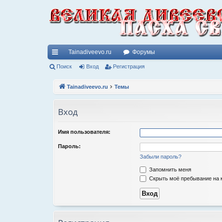
Tainadiveevo.ru
Форумы
с
Поиск
Вход
Регистрация
ы
Tainadiveevo.ru
Темы
лк
Вход
и
Имя пользователя:
Пароль:
Забыли пароль?
Запомнить меня
Скрыть моё пребывание на к