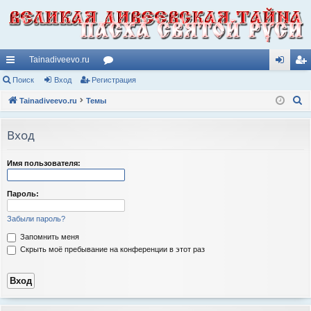
Tainadiveevo.ru
с
Поиск
Вход
Регистрация
ор
хо
ег
П
ы
Tainadiveevo.ru
Темы
ум
д
ис
о
лк
ы
тр
и
Вход
и
ац
с
к
ия
Имя пользователя:
Пароль:
Забыли пароль?
Запомнить меня
Скрыть моё пребывание на конференции в этот раз